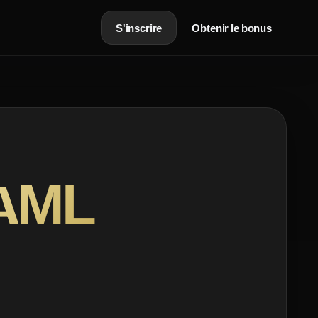
S'inscrire
Obtenir le bonus
AML