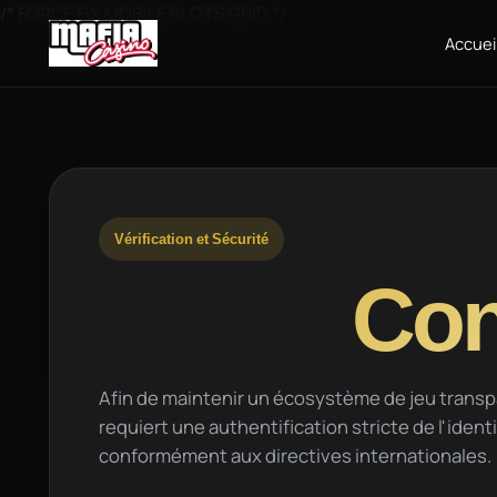
/* FORCE FIX MOBILE SLOTS GRID */
Accuei
Vérification et Sécurité
Con
Afin de maintenir un écosystème de jeu transp
requiert une authentification stricte de l'iden
conformément aux directives internationales.