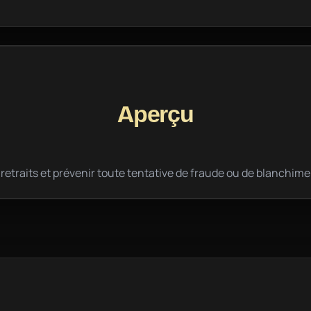
Aperçu
retraits et prévenir toute tentative de fraude ou de blanchime