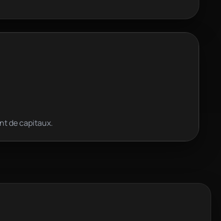
nt de capitaux.