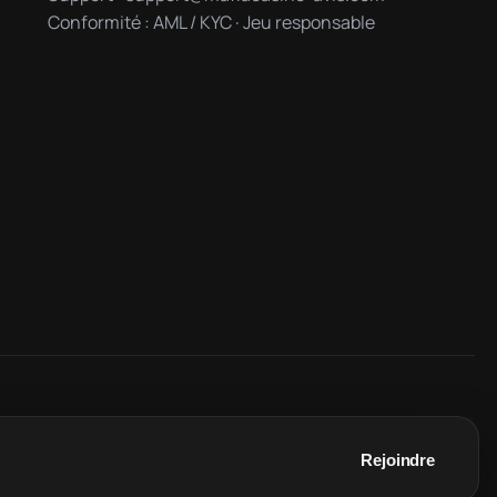
Conformité :
AML / KYC
·
Jeu responsable
Rejoindre