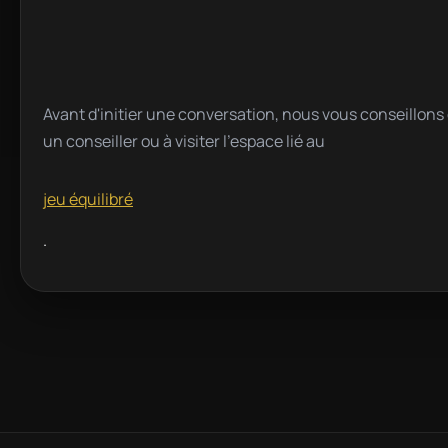
Avant d'initier une conversation, nous vous conseillons de
un conseiller ou à visiter l'espace lié au
jeu équilibré
.