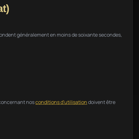
t)
répondent généralement en moins de soixante secondes,
 concernant nos
conditions d'utilisation
doivent être