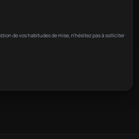
stion de vos habitudes de mise, n'hésitez pas à solliciter