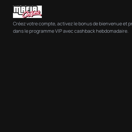
Créez votre compte, activez le bonus de bienvenue et 
dans le programme VIP avec cashback hebdomadaire.