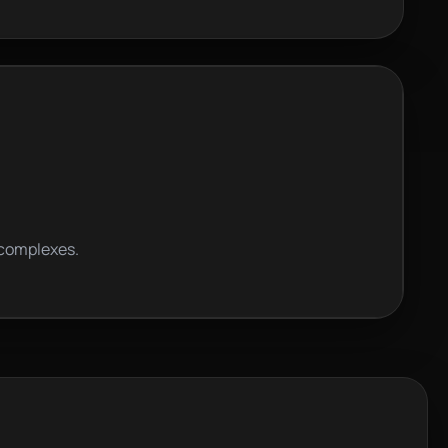
 complexes.