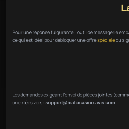
L
Pour une réponse fulgurante, l'outil de messagerie emb
ce qui est idéal pour débloquer une offre
spéciale
ou sig
Les demandes exigeant l'envoi de pièces jointes (comme
orientées vers :
support@mafiacasino-avis.com
.