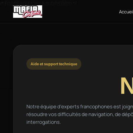
/* FORCE FIX MOBILE SLOTS GRID */
Accuei
Aide et support technique
Notre équipe d'experts francophones est joig
résoudre vos difficultés de navigation, de dép
interrogations.