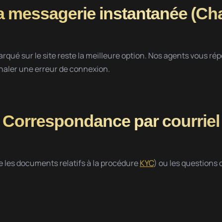
a messagerie instantanée (Cha
arqué sur le site reste la meilleure option. Nos agents vous 
naler une erreur de connexion.
Correspondance par courriel
 les documents relatifs à la procédure
KYC
) ou les questions