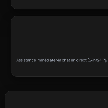
Assistance immédiate via chat en direct (24h/24, 7j